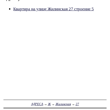
Квартира на улице Жилинская 27 строение 5
АДРЕСА
→
Ж
→
Жилинская
→
27